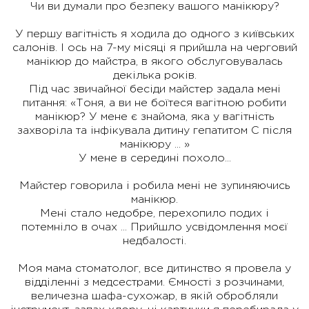
Чи ви думали про безпеку вашого манікюру?
У першу вагітність я ходила до одного з київських
салонів. І ось на 7-му місяці я прийшла на черговий
манікюр до майстра, в якого обслуговувалась
декілька років.
Під час звичайної бесіди майстер задала мені
питання: «Тоня, а ви не боїтеся вагітною робити
манікюр? У мене є знайома, яка у вагітність
захворіла та інфікувала дитину гепатитом С після
манікюру ... »
У мене в середині похоло...
Майстер говорила і робила мені не зупиняючись
манікюр.
Мені стало недобре, перехопило подих і
потемніло в очах ... Прийшло усвідомлення моєї
недбалості.
Моя мама стоматолог, все дитинство я провела у
відділенні з медсестрами. Ємності з розчинами,
величезна шафа-сухожар, в якій обробляли