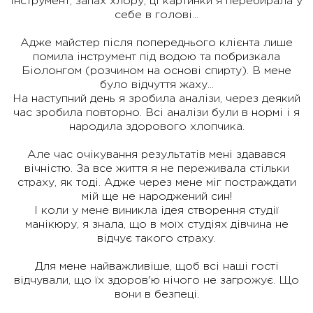
інструмент, запах хлору, ці картинки я перебирала у
себе в голові...
Адже майстер після попереднього клієнта лише
помила інструмент під водою та побризкала
Біолонгом (розчином на основі спирту). В мене
було відчуття жаху...
На наступний день я зробила аналізи, через деякий
час зробила повторно. Всі аналізи були в нормі і я
народила здорового хлопчика.
Але час очікування результатів мені здавався
вічністю. За все життя я не переживала стільки
страху, як тоді. Адже через мене міг постраждати
мій ще не народжений син!
І коли у мене виникла ідея створення студії
манікюру, я знала, що в моїх студіях дівчина не
відчує такого страху.
Для мене найважливіше, щоб всі наші гості
відчували, що їх здоров'ю нічого не загрожує. Що
вони в безпеці.